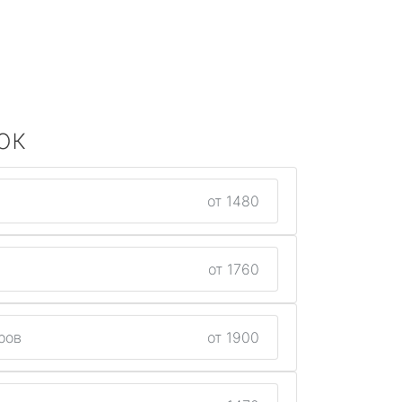
ок
от 1480
от 1760
ров
от 1900