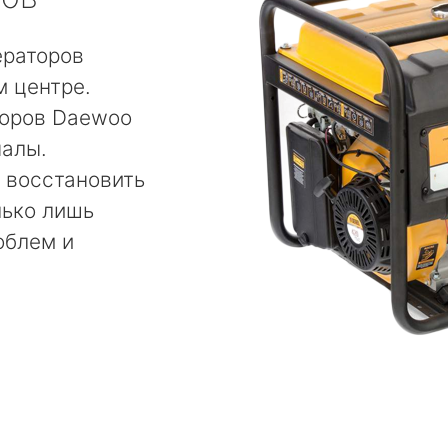
ераторов
 центре.
торов Daewoo
алы.
 восстановить
лько лишь
облем и