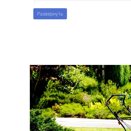
метро Беговая
Развернуть
метро Алексеевская
метро Алтуфьево
метро Аэропорт
метро Волоколамская
метро Воробьевы горы
метро Волгоградский проспект
метро Бабушкинская
метро Бульвар Дмитрия Донского