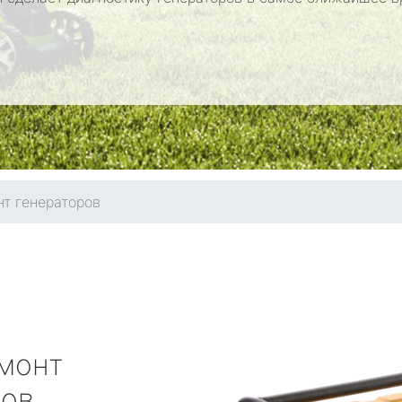
т генераторов
монт
ров