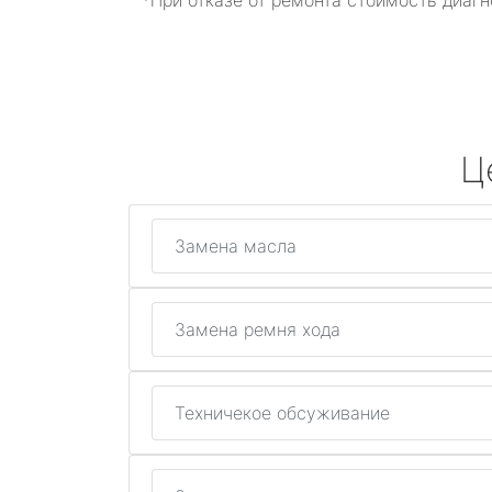
*При отказе от ремонта стоимость диагн
Ц
Замена масла
Замена ремня хода
Техничекое обсуживание