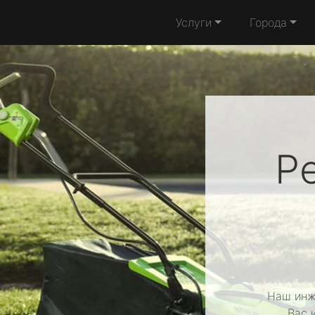
Услуги
Города
Р
Наш инж
Вас 