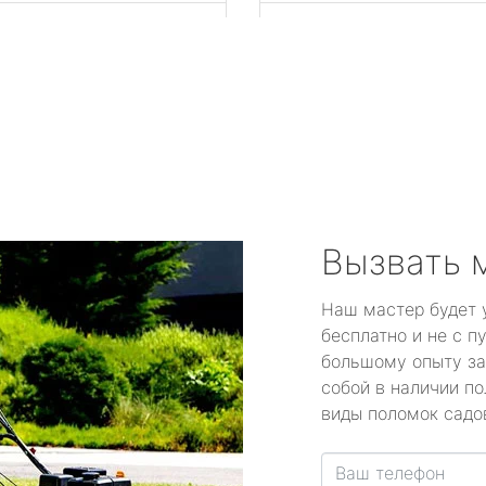
город Домодедово
город Дрезна
город Дубна
город Егорьевск
город Железнодорожны
Вызвать 
город Жуковский
Наш мастер будет 
бесплатно и не с п
город Зарайск
большому опыту за
собой в наличии по
город Звенигород
виды поломок садов
город Ивантеевка