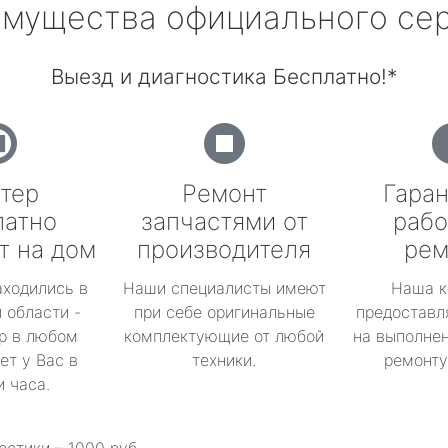
мущества официального се
Выезд и диагностика Бесплатно!*
тер
Ремонт
Гаран
латно
запчастями от
рабо
т на дом
производителя
рем
аходились в
Наши специалисты имеют
Наша к
 области -
при себе оригинальные
предоставл
р в любом
комплектующие от любой
на выполнен
ет у Вас в
техники.
ремонту 
и часа.