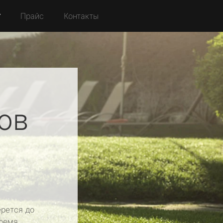
r
Прайс
Контакты
ов
рется до
ремя.