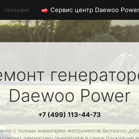
Сервис центр Daewoo Powe
География
емонт генератор
Daewoo Power
+7 (499) 113-44-73
енер с полным инвентарем инструментов бесплатно добе
и сделает диагностику генераторов в самое ближайшее в