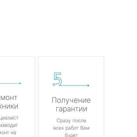
монт
Получение
хники
гарантии
циалист
Сразу после
изводит
всех работ Вам
монт на
будет