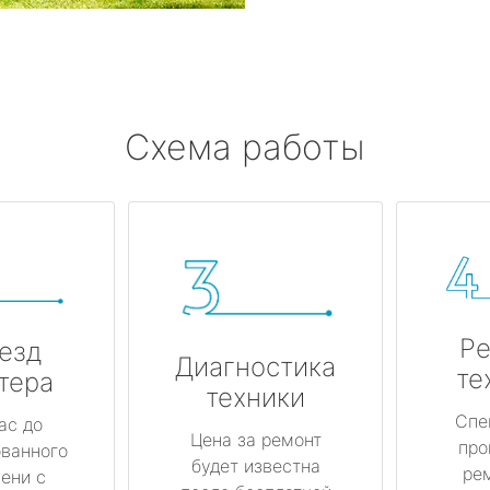
Схема работы
Ре
езд
Диагностика
те
тера
техники
Спе
ас до
Цена за ремонт
про
ованного
будет известна
ре
ени с