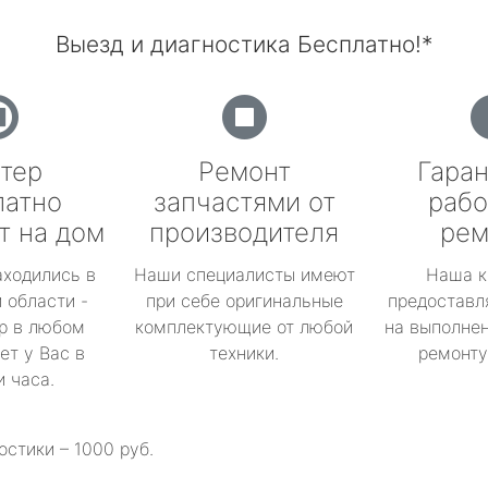
Выезд и диагностика Бесплатно!*
тер
Ремонт
Гаран
латно
запчастями от
рабо
т на дом
производителя
рем
аходились в
Наши специалисты имеют
Наша к
 области -
при себе оригинальные
предоставл
р в любом
комплектующие от любой
на выполнен
ет у Вас в
техники.
ремонту 
и часа.
остики – 1000 руб.