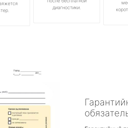
после бесплатной
ме
вяжется
диагностики.
корот
тер.
Гарантий
обязател