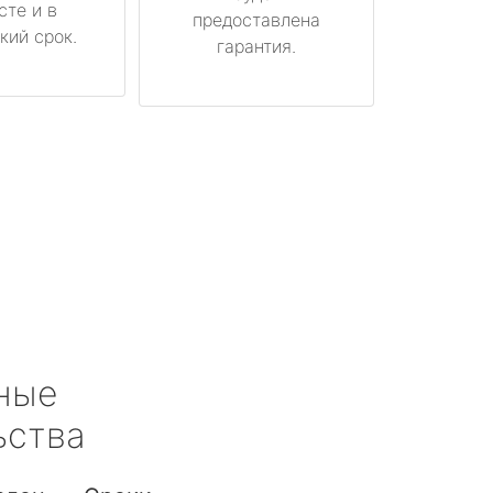
сте и в
предоставлена
кий срок.
гарантия.
ные
ьства