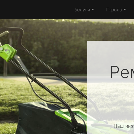
Услуги
Города
Ре
Наш инж