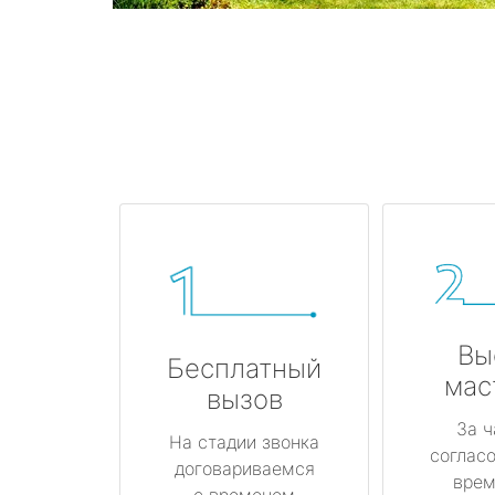
Вы
Бесплатный
мас
вызов
За ч
На стадии звонка
соглас
договариваемся
врем
с временем