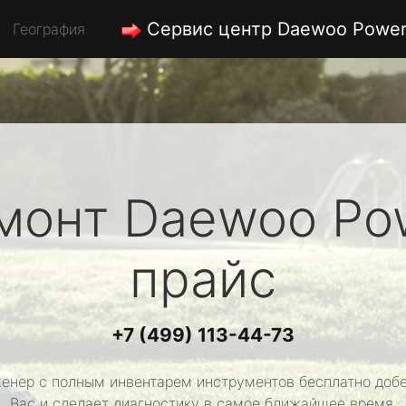
Сервис центр Daewoo Powe
География
монт
Daewoo Po
прайс
+7 (499) 113-44-73
енер с полным инвентарем инструментов бесплатно добе
Вас и сделает диагностику в самое ближайшее время.