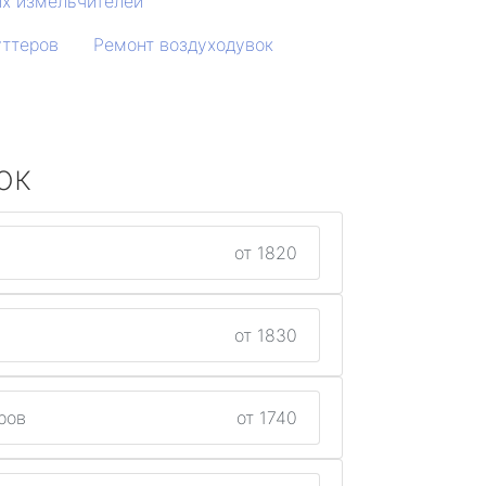
х измельчителей
уттеров
Ремонт воздуходувок
ок
от 1820
от 1830
ров
от 1740