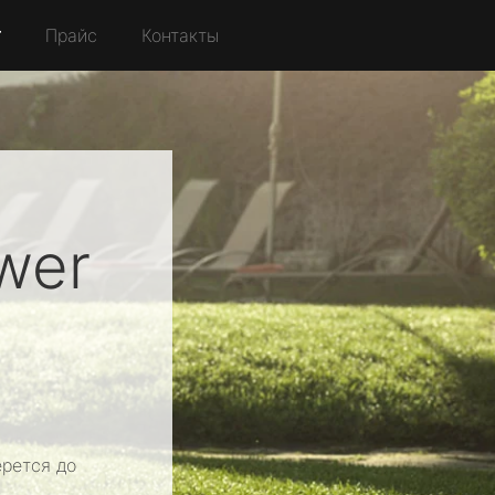
r
Прайс
Контакты
wer
рется до