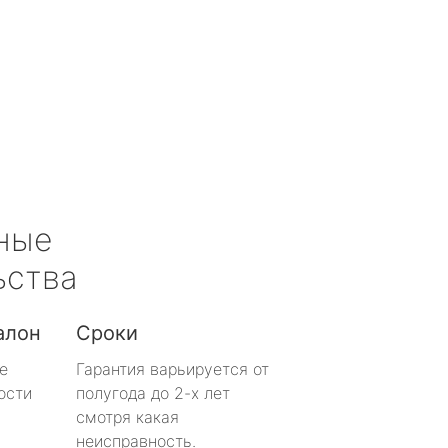
ные
ьства
алон
Сроки
е
Гарантия варьируется от
ости
полугода до 2-х лет
смотря какая
неисправность.