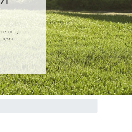
рется до
время.