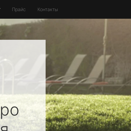
r
Прайс
Контакты
ро
я