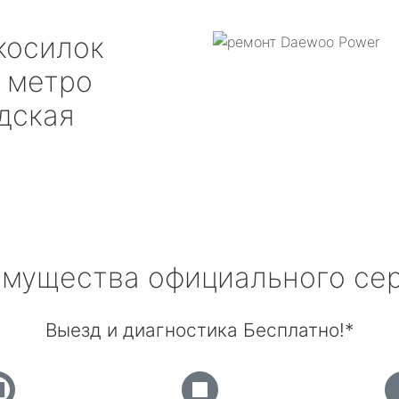
косилок
метро
дская
мущества официального се
Выезд и диагностика Бесплатно!*