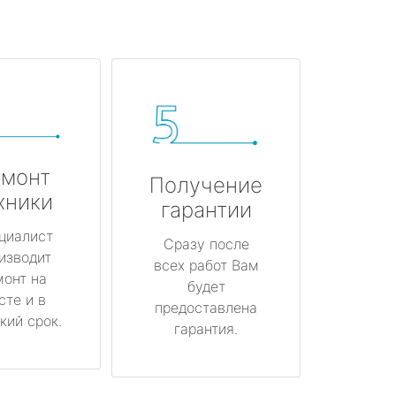
монт
Получение
хники
гарантии
циалист
Сразу после
изводит
всех работ Вам
монт на
будет
сте и в
предоставлена
кий срок.
гарантия.