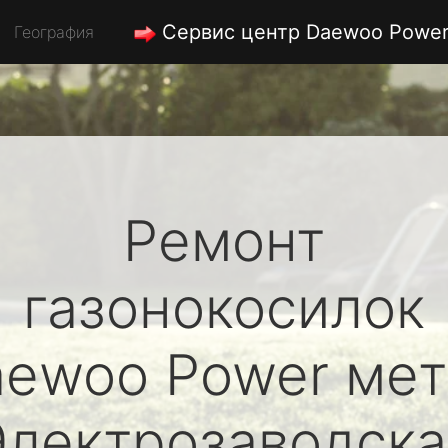
Сервис центр Daewoo Powe
География
Ремонт
газонокосилок
aewoo Power
мет
Электрозаводска