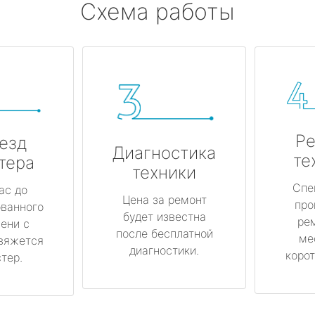
Схема работы
Ре
езд
Диагностика
те
тера
техники
Спе
ас до
Цена за ремонт
про
ованного
будет известна
ре
ени с
после бесплатной
ме
вяжется
диагностики.
корот
тер.