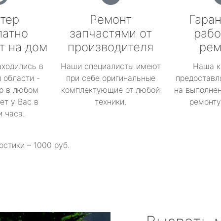
тер
Ремонт
Гаран
латно
запчастями от
рабо
т на дом
производителя
рем
аходились в
Наши специалисты имеют
Наша к
 области -
при себе оригинальные
предоставл
р в любом
комплектующие от любой
на выполнен
ет у Вас в
техники.
ремонту 
и часа.
остики – 1000 руб.