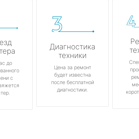
Ре
езд
Диагностика
те
тера
техники
Спе
ас до
Цена за ремонт
про
ованного
будет известна
ре
ени с
после бесплатной
ме
вяжется
диагностики.
корот
тер.