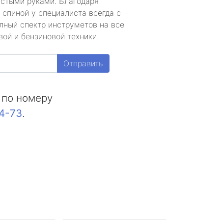
устыми руками. Благодаря
 спиной у специалиста всегда с
лный спектр инструметов на все
ой и бензиновой техники.
Отправить
 по номеру
44-73
.