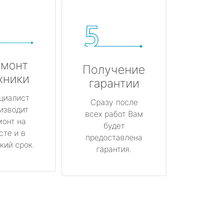
монт
Получение
хники
гарантии
циалист
Сразу после
изводит
всех работ Вам
монт на
будет
сте и в
предоставлена
кий срок.
гарантия.