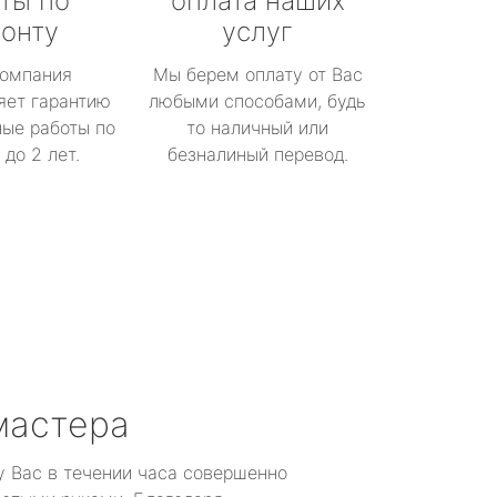
ты по
оплата наших
онту
услуг
омпания
Мы берем оплату от Вас
яет гарантию
любыми способами, будь
ые работы по
то наличный или
до 2 лет.
безналиный перевод.
мастера
у Вас в течении часа совершенно