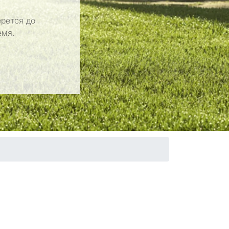
рется до
емя.