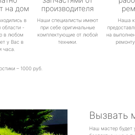
латно
запчастями от
рабо
т на дом
производителя
рем
аходились в
Наши специалисты имеют
Наша к
 области -
при себе оригинальные
предоставл
р в любом
комплектующие от любой
на выполнен
ет у Вас в
техники.
ремонту 
и часа.
остики – 1000 руб.
Вызвать 
Наш мастер будет 