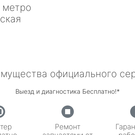
метро
ская
мущества официального се
Выезд и диагностика Бесплатно!*
тер
Ремонт
Гаран