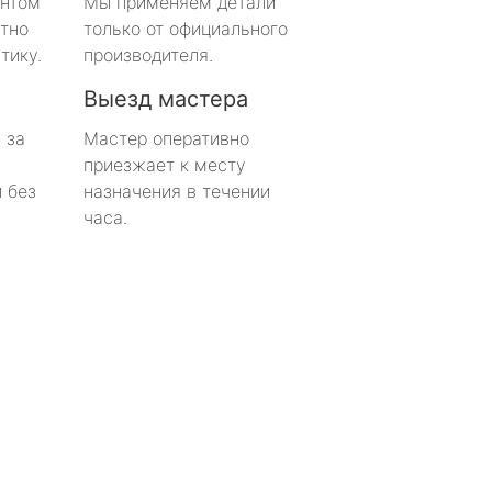
онтом
Мы применяем детали
тно
только от официального
тику.
производителя.
Выезд мастера
 за
Мастер оперативно
приезжает к месту
 без
назначения в течении
часа.