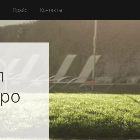
r
Прайс
Контакты
л
ро
я