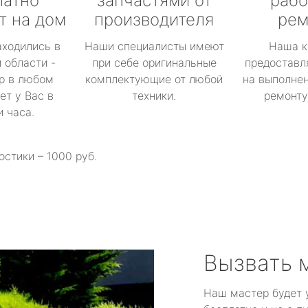
латно
запчастями от
рабо
т на дом
производителя
рем
аходились в
Наши специалисты имеют
Наша к
 области -
при себе оригинальные
предоставл
р в любом
комплектующие от любой
на выполнен
ет у Вас в
техники.
ремонту 
и часа.
остики – 1000 руб.
Вызвать 
Наш мастер будет 