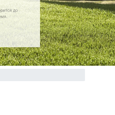
рется до
емя.