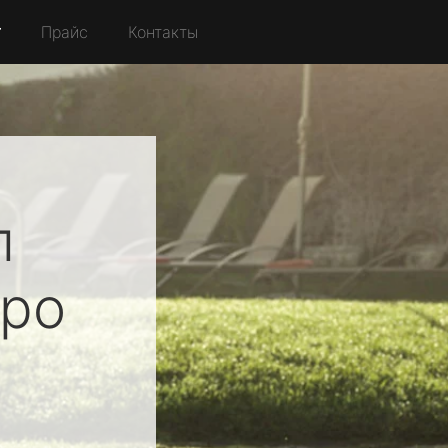
r
Прайс
Контакты
л
ро