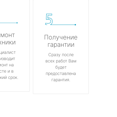
монт
Получение
хники
гарантии
циалист
Сразу после
изводит
всех работ Вам
монт на
будет
сте и в
предоставлена
кий срок.
гарантия.