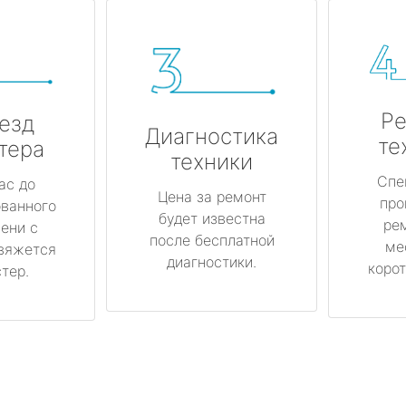
Ре
езд
Диагностика
те
тера
техники
Спе
ас до
Цена за ремонт
про
ованного
будет известна
ре
ени с
после бесплатной
ме
вяжется
диагностики.
корот
тер.