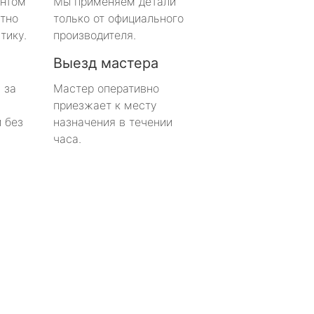
онтом
Мы применяем детали
тно
только от официального
тику.
производителя.
Выезд мастера
 за
Мастер оперативно
приезжает к месту
 без
назначения в течении
часа.