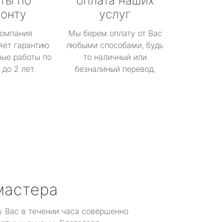
ты по
оплата наших
онту
услуг
омпания
Мы берем оплату от Вас
яет гарантию
любыми способами, будь
ые работы по
то наличный или
до 2 лет.
безналиный перевод.
мастера
у Вас в течении часа совершенно