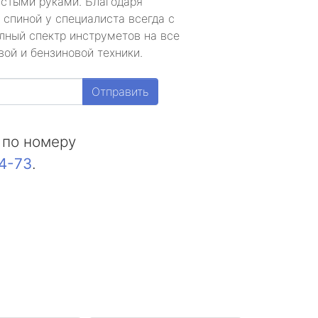
устыми руками. Благодаря
 спиной у специалиста всегда с
лный спектр инструметов на все
ой и бензиновой техники.
Отправить
 по номеру
44-73
.