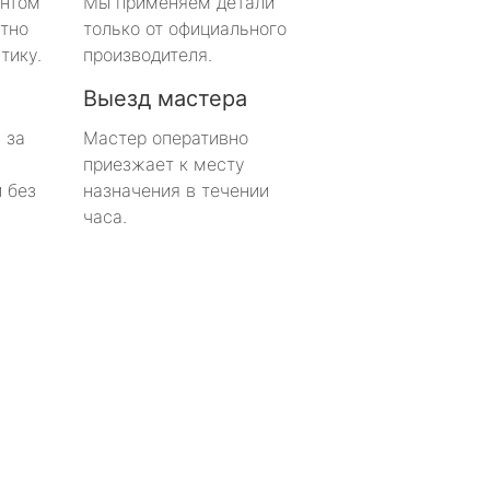
онтом
Мы применяем детали
тно
только от официального
тику.
производителя.
Выезд мастера
 за
Мастер оперативно
приезжает к месту
 без
назначения в течении
часа.