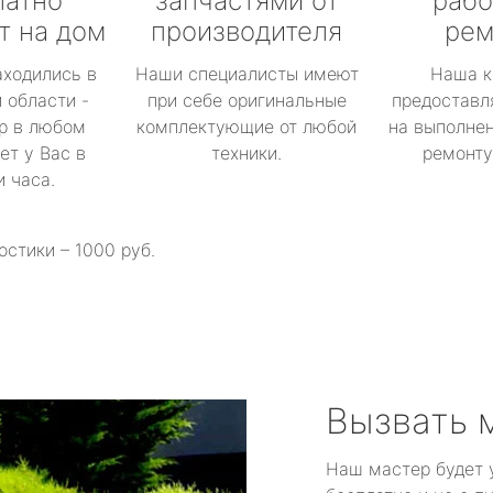
латно
запчастями от
рабо
т на дом
производителя
рем
аходились в
Наши специалисты имеют
Наша к
 области -
при себе оригинальные
предоставл
р в любом
комплектующие от любой
на выполнен
ет у Вас в
техники.
ремонту 
и часа.
остики – 1000 руб.
Вызвать 
Наш мастер будет 