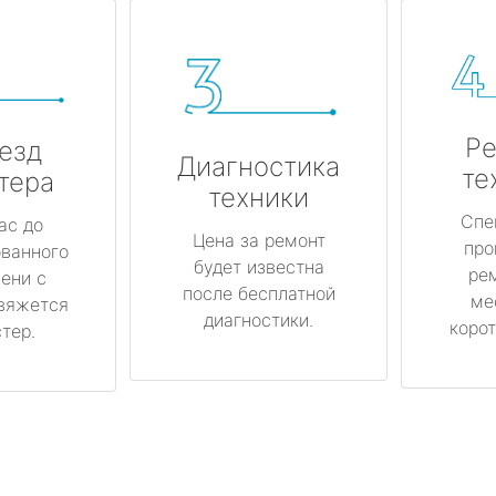
Ре
езд
Диагностика
те
тера
техники
Спе
ас до
Цена за ремонт
про
ованного
будет известна
ре
ени с
после бесплатной
ме
вяжется
диагностики.
корот
тер.