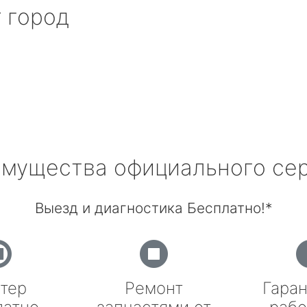
r
город
мущества официального се
Выезд и диагностика Бесплатно!*
тер
Ремонт
Гаран