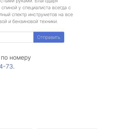
устыми руками. Благодаря
 спиной у специалиста всегда с
лный спектр инструметов на все
ой и бензиновой техники.
Отправить
 по номеру
44-73
.