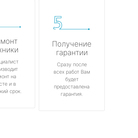
монт
Получение
хники
гарантии
циалист
Сразу после
изводит
всех работ Вам
монт на
будет
сте и в
предоставлена
кий срок.
гарантия.