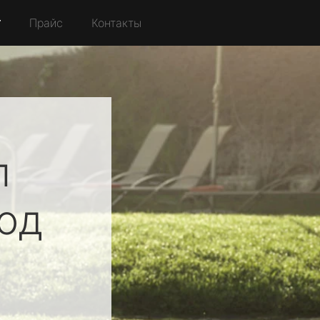
r
Прайс
Контакты
л
од