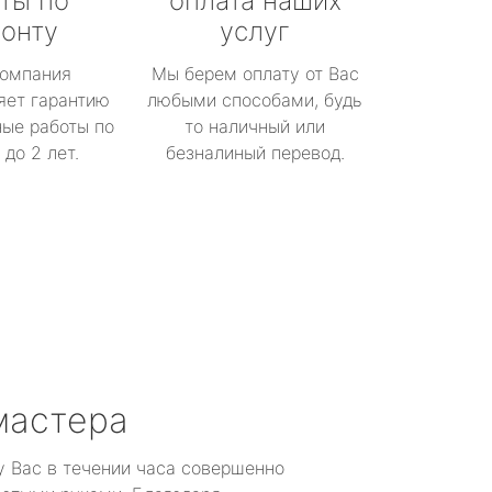
ты по
оплата наших
онту
услуг
омпания
Мы берем оплату от Вас
яет гарантию
любыми способами, будь
ые работы по
то наличный или
до 2 лет.
безналиный перевод.
мастера
у Вас в течении часа совершенно