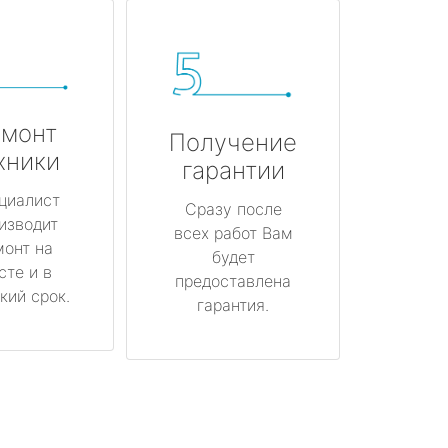
монт
Получение
хники
гарантии
циалист
Сразу после
изводит
всех работ Вам
монт на
будет
сте и в
предоставлена
кий срок.
гарантия.