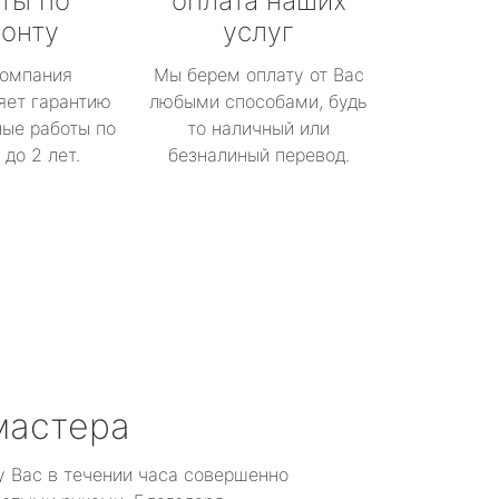
ты по
оплата наших
онту
услуг
омпания
Мы берем оплату от Вас
яет гарантию
любыми способами, будь
ые работы по
то наличный или
до 2 лет.
безналиный перевод.
мастера
у Вас в течении часа совершенно