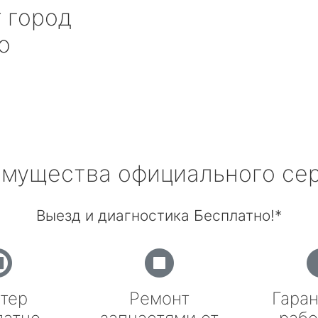
r
город
о
мущества официального се
Выезд и диагностика Бесплатно!*
тер
Ремонт
Гаран