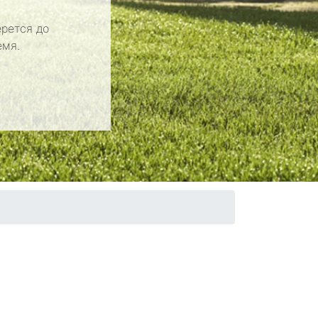
рется до
емя.