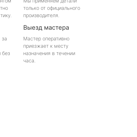
онтом
Мы применяем детали
тно
только от официального
тику.
производителя.
Выезд мастера
 за
Мастер оперативно
приезжает к месту
 без
назначения в течении
часа.