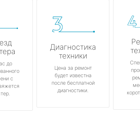
Ре
езд
Диагностика
те
тера
техники
Спе
ас до
Цена за ремонт
про
ованного
будет известна
ре
ени с
после бесплатной
ме
вяжется
диагностики.
корот
тер.