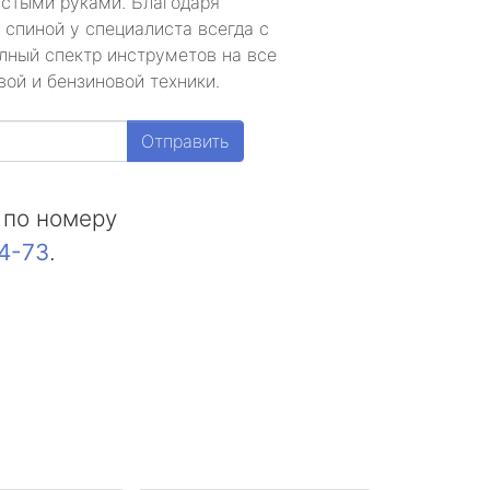
устыми руками. Благодаря
 спиной у специалиста всегда с
лный спектр инструметов на все
ой и бензиновой техники.
Отправить
 по номеру
44-73
.