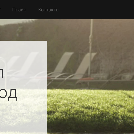
r
Прайс
Контакты
л
од