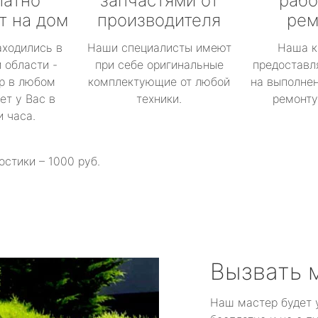
латно
запчастями от
рабо
т на дом
производителя
рем
аходились в
Наши специалисты имеют
Наша к
 области -
при себе оригинальные
предоставл
р в любом
комплектующие от любой
на выполнен
ет у Вас в
техники.
ремонту 
и часа.
остики – 1000 руб.
Вызвать 
Наш мастер будет 