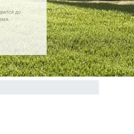
рется до
емя.