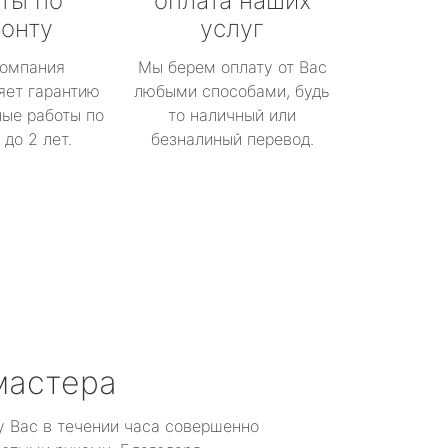
ты по
оплата наших
онту
услуг
омпания
Мы берем оплату от Вас
яет гарантию
любыми способами, будь
ые работы по
то наличный или
до 2 лет.
безналиный перевод.
мастера
у Вас в течении часа совершенно