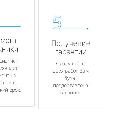
монт
Получение
хники
гарантии
циалист
Сразу после
изводит
всех работ Вам
монт на
будет
сте и в
предоставлена
кий срок.
гарантия.