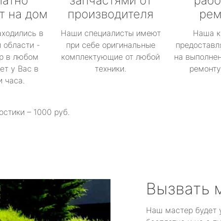
латно
запчастями от
рабо
т на дом
производителя
рем
аходились в
Наши специалисты имеют
Наша к
 области -
при себе оригинальные
предоставл
р в любом
комплектующие от любой
на выполнен
ет у Вас в
техники.
ремонту 
и часа.
остики – 1000 руб.
Вызвать 
Наш мастер будет 