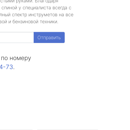
устыми руками. Благодаря
 спиной у специалиста всегда с
лный спектр инструметов на все
ой и бензиновой техники.
Отправить
 по номеру
44-73
.