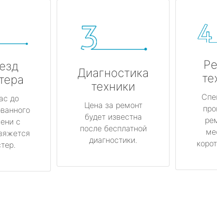
Ре
езд
Диагностика
те
тера
техники
Спе
ас до
Цена за ремонт
про
ованного
будет известна
ре
ени с
после бесплатной
ме
вяжется
диагностики.
корот
тер.