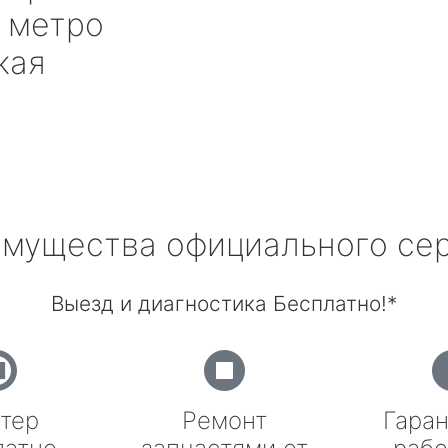
метро
кая
мущества официального се
Выезд и диагностика Бесплатно!*
тер
Ремонт
Гаран