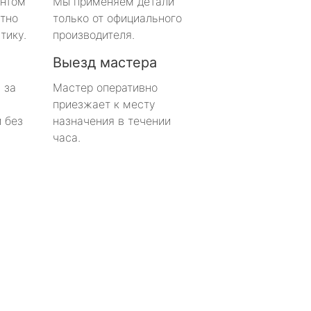
онтом
Мы применяем детали
тно
только от официального
тику.
производителя.
Выезд мастера
 за
Мастер оперативно
приезжает к месту
 без
назначения в течении
часа.