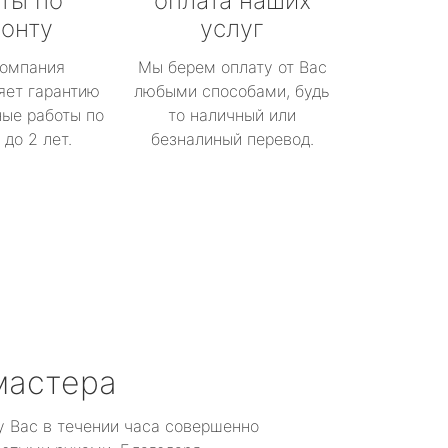
ты по
оплата наших
онту
услуг
омпания
Мы берем оплату от Вас
яет гарантию
любыми способами, будь
ые работы по
то наличный или
до 2 лет.
безналиный перевод.
мастера
у Вас в течении часа совершенно