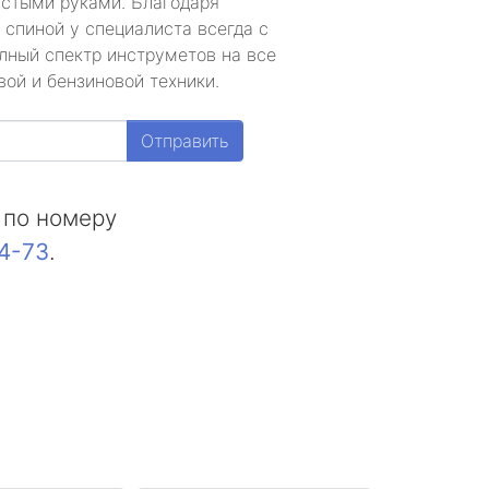
устыми руками. Благодаря
 спиной у специалиста всегда с
лный спектр инструметов на все
ой и бензиновой техники.
Отправить
 по номеру
44-73
.