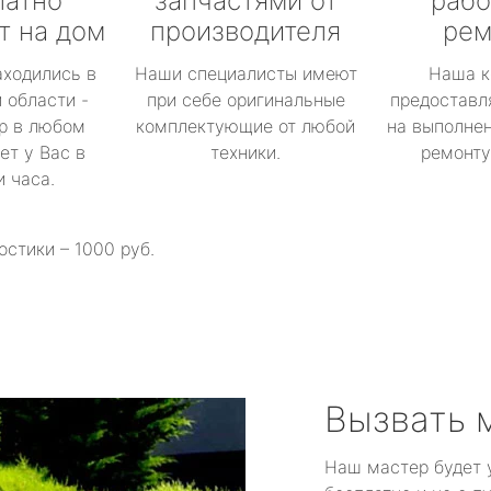
латно
запчастями от
рабо
т на дом
производителя
рем
аходились в
Наши специалисты имеют
Наша к
 области -
при себе оригинальные
предоставл
р в любом
комплектующие от любой
на выполнен
ет у Вас в
техники.
ремонту 
и часа.
остики – 1000 руб.
Вызвать 
Наш мастер будет 