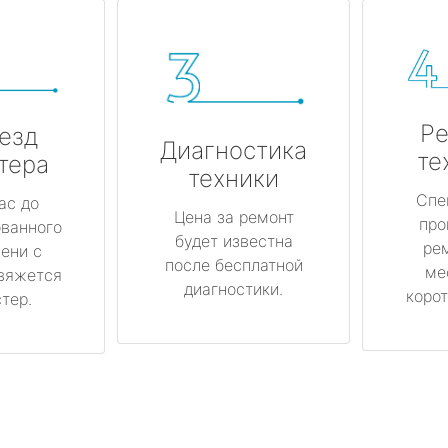
Ре
езд
Диагностика
те
тера
техники
Спе
ас до
Цена за ремонт
про
ованного
будет известна
ре
ени с
после бесплатной
ме
вяжется
диагностики.
корот
тер.