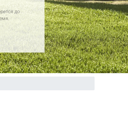
рется до
емя.