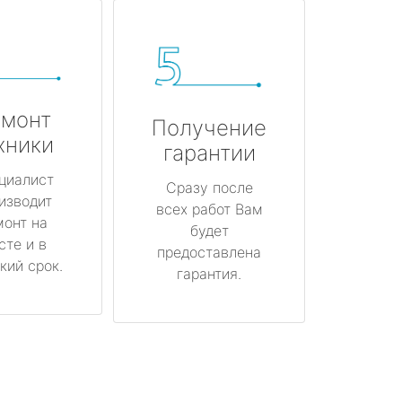
монт
Получение
хники
гарантии
циалист
Сразу после
изводит
всех работ Вам
монт на
будет
сте и в
предоставлена
кий срок.
гарантия.