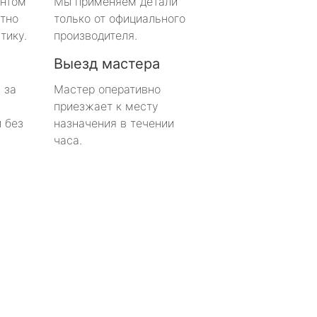
онтом
Мы применяем детали
тно
только от официального
тику.
производителя.
Выезд мастера
 за
Мастер оперативно
приезжает к месту
 без
назначения в течении
часа.