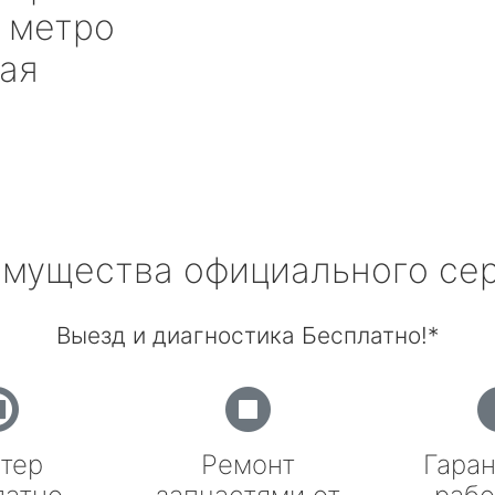
метро
кая
мущества официального се
Выезд и диагностика Бесплатно!*
тер
Ремонт
Гаран