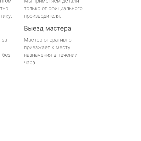
онтом
Мы применяем детали
тно
только от официального
тику.
производителя.
Выезд мастера
 за
Мастер оперативно
приезжает к месту
 без
назначения в течении
часа.