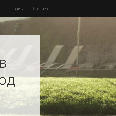
r
Прайс
Контакты
в
од