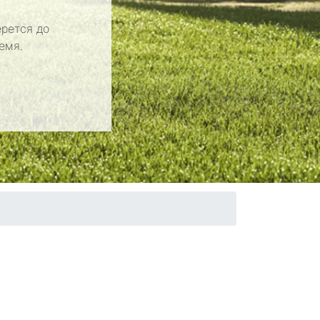
рется до
емя.