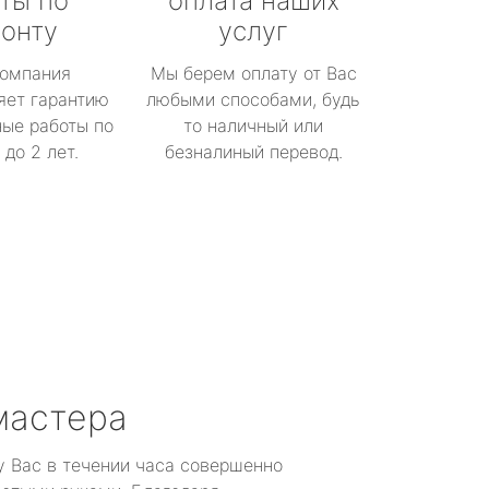
ты по
оплата наших
онту
услуг
омпания
Мы берем оплату от Вас
яет гарантию
любыми способами, будь
ые работы по
то наличный или
до 2 лет.
безналиный перевод.
мастера
у Вас в течении часа совершенно