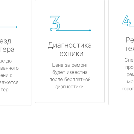
Ре
езд
Диагностика
те
тера
техники
Спе
ас до
Цена за ремонт
про
ованного
будет известна
ре
ени с
после бесплатной
ме
вяжется
диагностики.
корот
тер.