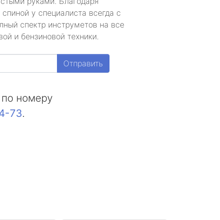
устыми руками. Благодаря
 спиной у специалиста всегда с
лный спектр инструметов на все
ой и бензиновой техники.
Отправить
 по номеру
44-73
.