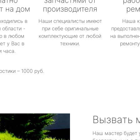
латно
запчастями от
рабо
т на дом
производителя
рем
аходились в
Наши специалисты имеют
Наша к
 области -
при себе оригинальные
предоставл
р в любом
комплектующие от любой
на выполнен
ет у Вас в
техники.
ремонту 
и часа.
остики – 1000 руб.
Вызвать 
Наш мастер будет 