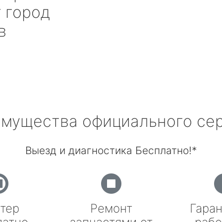
r
город
в
мущества официального се
Выезд и диагностика Бесплатно!*
тер
Ремонт
Гаран