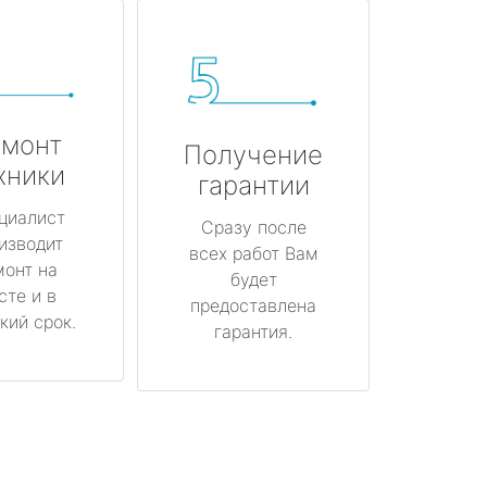
монт
Получение
хники
гарантии
циалист
Сразу после
изводит
всех работ Вам
монт на
будет
сте и в
предоставлена
кий срок.
гарантия.