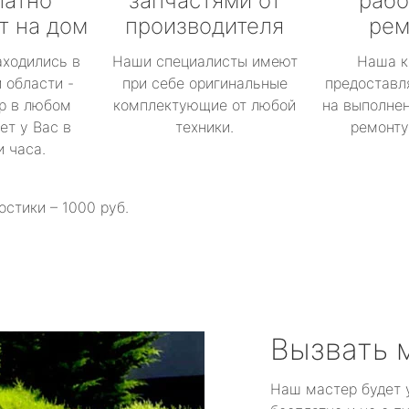
латно
запчастями от
рабо
т на дом
производителя
рем
аходились в
Наши специалисты имеют
Наша к
 области -
при себе оригинальные
предоставл
р в любом
комплектующие от любой
на выполнен
ет у Вас в
техники.
ремонту 
и часа.
остики – 1000 руб.
Вызвать 
Наш мастер будет 