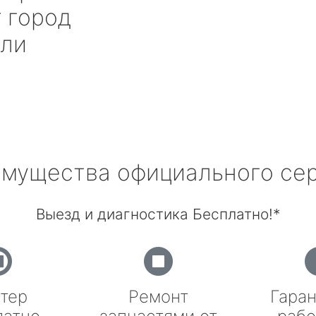
r
город
гли
мущества официального се
Выезд и диагностика Бесплатно!*
тер
Ремонт
Гаран