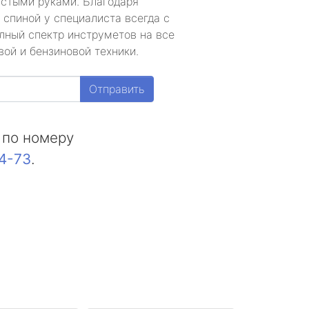
устыми руками. Благодаря
 спиной у специалиста всегда с
лный спектр инструметов на все
ой и бензиновой техники.
Отправить
 по номеру
44-73
.