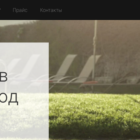
r
Прайс
Контакты
в
од