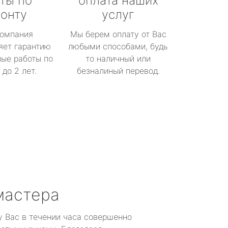
ты по
оплата наших
онту
услуг
омпания
Мы берем оплату от Вас
яет гарантию
любыми способами, будь
ые работы по
то наличный или
до 2 лет.
безналиный перевод.
мастера
у Вас в течении часа совершенно