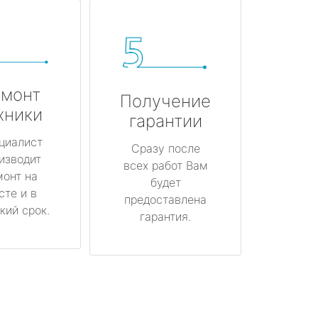
монт
Получение
хники
гарантии
циалист
Сразу после
изводит
всех работ Вам
монт на
будет
сте и в
предоставлена
кий срок.
гарантия.