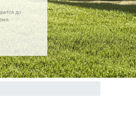
рется до
емя.