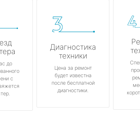
Ре
езд
Диагностика
те
тера
техники
Спе
ас до
Цена за ремонт
про
ованного
будет известна
ре
ени с
после бесплатной
ме
вяжется
диагностики.
корот
тер.