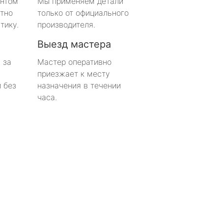
онтом
Мы применяем детали
тно
только от официального
тику.
производителя.
Выезд мастера
 за
Мастер оперативно
приезжает к месту
 без
назначения в течении
часа.